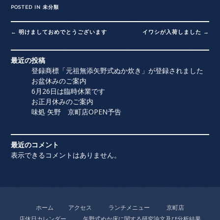
POSTED IN
未分類
Post
←
明けましておめでとうございます
イワシが入荷しました
→
navigation
最近の投稿
登録商標「元祖無添矢野式ぬか炊き」が登録されました
お盆休みのご案内
6月26日は臨時休業です
お正月休みのご案内
味処 矢野 京町店OPEN予告
最近のコメント
表示できるコメントはありません。
ホーム
アクセス
ランチメニュー
京町店
店休日カレンダー
矢野式ぬか床に関する研究論文及び分析結果