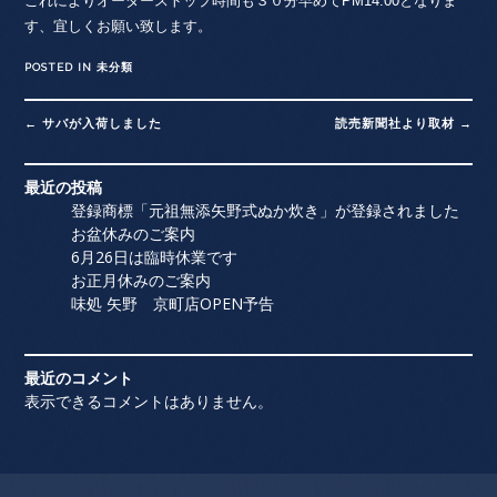
これによりオーダーストップ時間も３０分早めてPM14:00となりま
す、宜しくお願い致します。
POSTED IN
未分類
Post
←
サバが入荷しました
読売新聞社より取材
→
navigation
最近の投稿
登録商標「元祖無添矢野式ぬか炊き」が登録されました
お盆休みのご案内
6月26日は臨時休業です
お正月休みのご案内
味処 矢野 京町店OPEN予告
最近のコメント
表示できるコメントはありません。