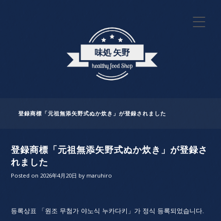
登録商標「元祖無添矢野式ぬか炊き」が登録されました
登録商標「元祖無添矢野式ぬか炊き」が登録さ
れました
Posted on
2026年4月20日
by
maruhiro
등록상표 「원조 무첨가 야노식 누카다키」가 정식 등록되었습니다.