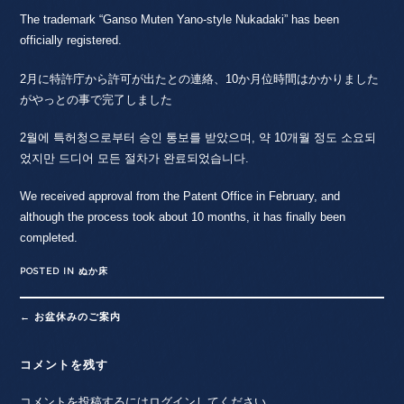
The trademark “Ganso Muten Yano-style Nukadaki” has been
officially registered.
2月に特許庁から許可が出たとの連絡、10か月位時間はかかりました
がやっとの事で完了しました
2월에 특허청으로부터 승인 통보를 받았으며, 약 10개월 정도 소요되
었지만 드디어 모든 절차가 완료되었습니다.
We received approval from the Patent Office in February, and
although the process took about 10 months, it has finally been
completed.
POSTED IN
ぬか床
Post
←
お盆休みのご案内
navigation
コメントを残す
コメントを投稿するには
ログイン
してください。