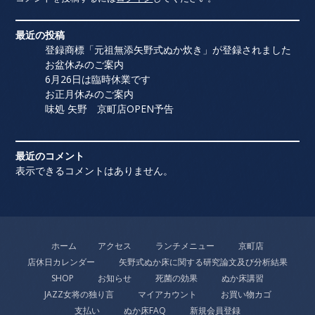
最近の投稿
登録商標「元祖無添矢野式ぬか炊き」が登録されました
お盆休みのご案内
6月26日は臨時休業です
お正月休みのご案内
味処 矢野 京町店OPEN予告
最近のコメント
表示できるコメントはありません。
ホーム
アクセス
ランチメニュー
京町店
店休日カレンダー
矢野式ぬか床に関する研究論文及び分析結果
SHOP
お知らせ
死菌の効果
ぬか床講習
JAZZ女将の独り言
マイアカウント
お買い物カゴ
支払い
ぬか床FAQ
新規会員登録